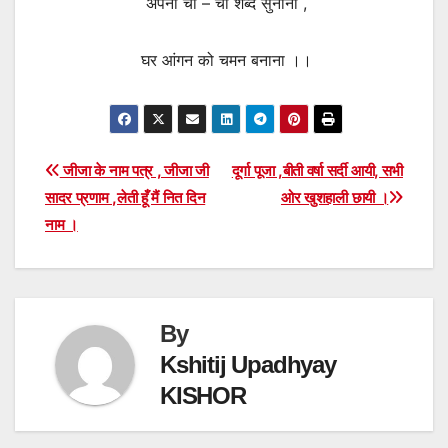
अपनी ची – ची शब्द सुनाना ,
घर आंगन को चमन बनाना ।।
Post
जीजा के नाम पत्र , जीजा जी
दूर्गा पूजा ,बीती वर्षा सर्दी आयी, सभी
सादर प्रणाम ,लेती हूँ मैं नित दिन
ओर खुशहाली छायी ।
navigation
नाम ।
By
Kshitij Upadhyay
KISHOR